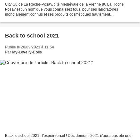
City Guide La Roche-Posay, cité Médiévale de la Vienne 86 La Roche
Posay est un nom que vous connaissez tous, pour ses laboratoires
mondialement connus et ses produits cosmétiques hautement
recommandés par les dermatologues. Le hasard a d'ailleurs voulu...
Back to school 2021
Publié le 20/09/2021 à 11:54
Par
My-Lovelly-Dolls
Back to school 2021 : l'espoir renaît ! Décidément, 2021 n'aura pas été une