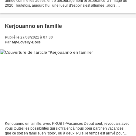
année comme les autres, entre découragement et espérance, à l'image de
2020. Toutefois, aujourd'hui, une lueur d'espoir s'est allumée...alors,
préservons-là en parlant de ces...
Kerjouanno en famille
Publié le 27/08/2021 à 07:30
Par
My-Lovelly-Dolls
Kerjouanno en famille, avec PROBTPVacances Début août, j'évoquais avec
vous toutes les possibilités qui s'offraient à nous pour partir en vacances ,
que ce soit en famille, en "solo", ou à deux. Puis, le temps est arrivé pour