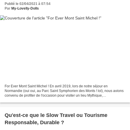
Publié le 02/04/2021 à 07:54
Par
My-Lovelly-Dolls
For Ever Mont Saint Michel ! En avril 2019, lors de notre séjour en
Normandie (oui oui, au Parc Saint Symphorien des Monts ! lol), nous avions
convenu de profiter de l'occasion pour visiter un lieu Mythique,
incontournable, à voir d'urgence...heu j'en...
Qu'est-ce que le Slow Travel ou Tourisme
Responsable, Durable ?