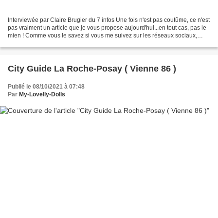
Interviewée par Claire Brugier du 7 infos Une fois n'est pas coutûme, ce n'est
pas vraiment un article que je vous propose aujourd'hui...en tout cas, pas le
mien ! Comme vous le savez si vous me suivez sur les réseaux sociaux,
dernièrement, j'ai été interviewée...
City Guide La Roche-Posay ( Vienne 86 )
Publié le 08/10/2021 à 07:48
Par
My-Lovelly-Dolls