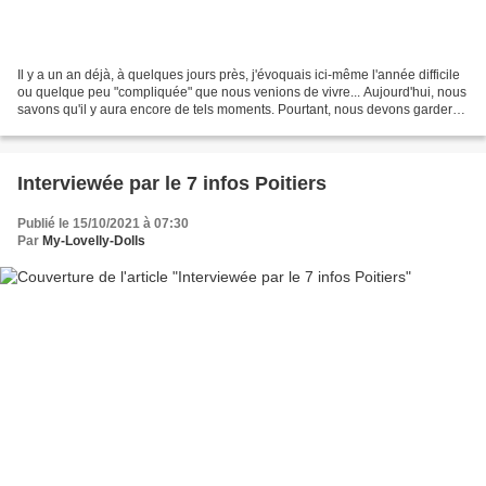
Il y a un an déjà, à quelques jours près, j'évoquais ici-même l'année difficile
ou quelque peu "compliquée" que nous venions de vivre... Aujourd'hui, nous
savons qu'il y aura encore de tels moments. Pourtant, nous devons garder
espoir : il y a toujours...
Interviewée par le 7 infos Poitiers
Publié le 15/10/2021 à 07:30
Par
My-Lovelly-Dolls