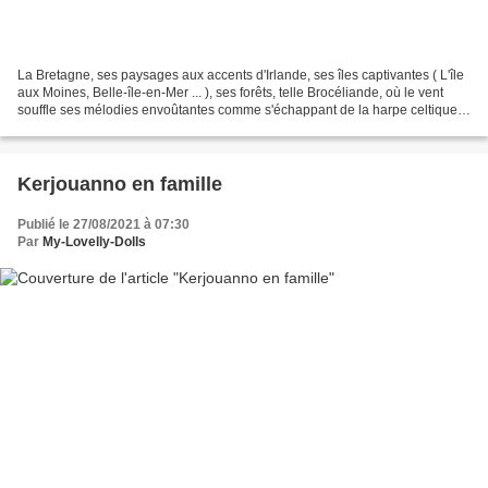
La Bretagne, ses paysages aux accents d'Irlande, ses îles captivantes ( L'île
aux Moines, Belle-île-en-Mer ... ), ses forêts, telle Brocéliande, où le vent
souffle ses mélodies envoûtantes comme s'échappant de la harpe celtique
d'Alan Stivel ( Tri Martolod...
Kerjouanno en famille
Publié le 27/08/2021 à 07:30
Par
My-Lovelly-Dolls