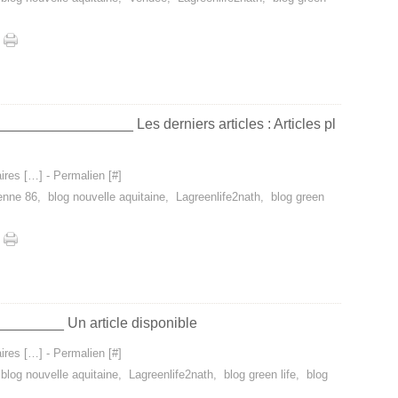
_________________ Les derniers articles : Articles pl
res [
…
]
- Permalien [
#
]
ienne 86
,
blog nouvelle aquitaine
,
Lagreenlife2nath
,
blog green
________ Un article disponible
res [
…
]
- Permalien [
#
]
,
blog nouvelle aquitaine
,
Lagreenlife2nath
,
blog green life
,
blog