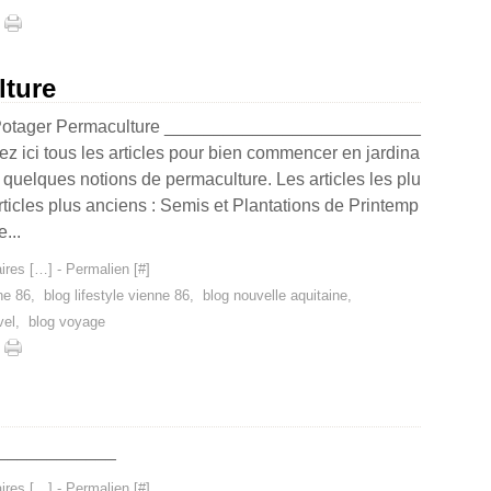
lture
 Potager Permaculture __________________________
z ici tous les articles pour bien commencer en jardina
quelques notions de permaculture. Les articles les plu
Articles plus anciens : Semis et Plantations de Printemp
...
res [
…
]
- Permalien [
#
]
ne 86
,
blog lifestyle vienne 86
,
blog nouvelle aquitaine
,
vel
,
blog voyage
_____________
res [
…
]
- Permalien [
#
]