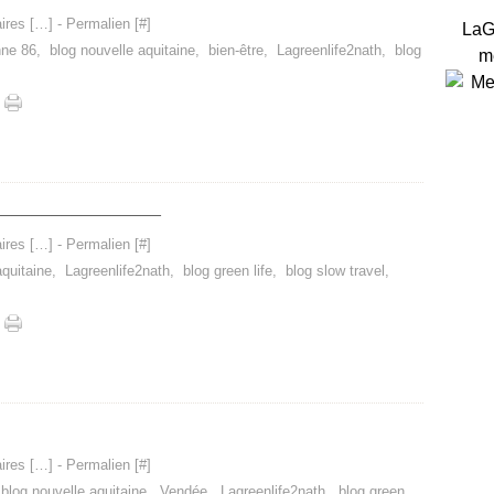
res [
…
]
- Permalien [
#
]
LaG
nne 86
,
blog nouvelle aquitaine
,
bien-être
,
Lagreenlife2nath
,
blog
m
_________________
res [
…
]
- Permalien [
#
]
aquitaine
,
Lagreenlife2nath
,
blog green life
,
blog slow travel
,
res [
…
]
- Permalien [
#
]
,
blog nouvelle aquitaine
,
Vendée
,
Lagreenlife2nath
,
blog green