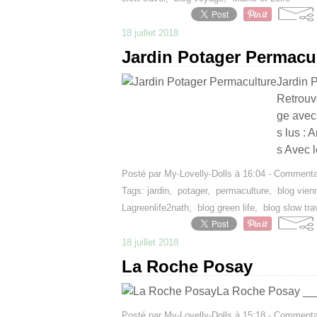
18 juillet 2018
Jardin Potager Permacu
Jardin
Retrouve
ge avec 
s lus : 
s Avec le
Posté par My-Lovelly-Dolls à 16:04 -
Commentai
Tags:
jardin
,
potager
,
permaculture
,
blog vien
Lagreenlife2nath
,
blog green life
,
blog slow tra
18 juillet 2018
La Roche Posay
La Roche Posay _
Posté par My-Lovelly-Dolls à 15:18 -
Commentai