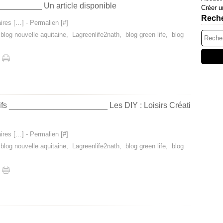
_________ Un article disponible
Créer u
Rech
res [
…
]
- Permalien [
#
]
,
blog nouvelle aquitaine
,
Lagreenlife2nath
,
blog green life
,
blog
tifs ______________________ Les DIY : Loisirs Créati
res [
…
]
- Permalien [
#
]
,
blog nouvelle aquitaine
,
Lagreenlife2nath
,
blog green life
,
blog