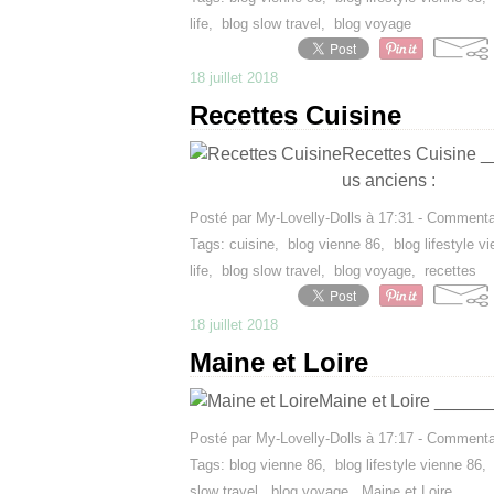
life
,
blog slow travel
,
blog voyage
18 juillet 2018
Recettes Cuisine
Recettes Cuisine _
us anciens :
Posté par My-Lovelly-Dolls à 17:31 -
Commentai
Tags:
cuisine
,
blog vienne 86
,
blog lifestyle v
life
,
blog slow travel
,
blog voyage
,
recettes
18 juillet 2018
Maine et Loire
Maine et Loire ______
Posté par My-Lovelly-Dolls à 17:17 -
Commentai
Tags:
blog vienne 86
,
blog lifestyle vienne 86
slow travel
,
blog voyage
,
Maine et Loire