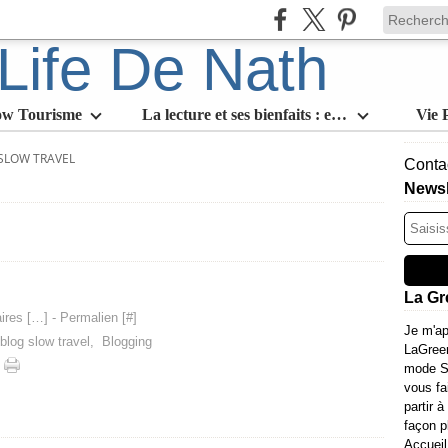
ow Tourisme
La lecture et ses bienfaits : en quoi est-ce l'activité slow par excellence
Vie 
SLOW TRAVEL
Contac
Newsl
La Gr
res [
…
]
- Permalien [
#
]
Je m'ap
blog slow travel
,
Blogging
LaGree
mode Sl
vous fa
partir à
façon p
Accueil