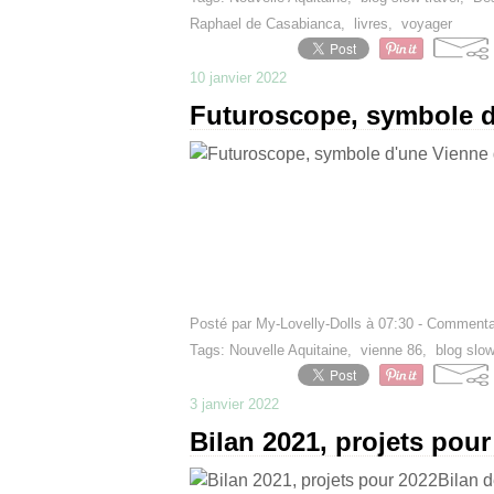
Raphael de Casabianca
,
livres
,
voyager
10 janvier 2022
Futuroscope, symbole 
Posté par My-Lovelly-Dolls à 07:30 -
Commentai
Tags:
Nouvelle Aquitaine
,
vienne 86
,
blog slow
3 janvier 2022
Bilan 2021, projets pour
Bilan 