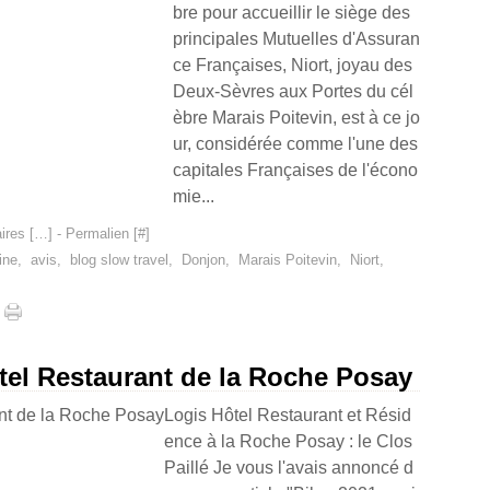
bre pour accueillir le siège des
principales Mutuelles d'Assuran
ce Françaises, Niort, joyau des
Deux-Sèvres aux Portes du cél
èbre Marais Poitevin, est à ce jo
ur, considérée comme l'une des
capitales Françaises de l'écono
mie...
res [
…
]
- Permalien [
#
]
ine
,
avis
,
blog slow travel
,
Donjon
,
Marais Poitevin
,
Niort
,
ôtel Restaurant de la Roche Posay
Logis Hôtel Restaurant et Résid
ence à la Roche Posay : le Clos
Paillé Je vous l'avais annoncé d