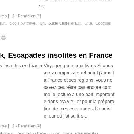
s...
res [
…
]
- Permalien [
#
]
ault
,
blog slow travel
,
City Guide Châtellerault
,
Gîte
,
Cocottes
k, Escapades insolites en France
Voyager grâce aux livres Si vous
avez compris à quel point j'aime l
a France et ses régions, vous ne
savez peut-être pas encore com
me la lecture a une part important
e dans ma vie...et pour la prépara
tion de mes escapades. Depuis l
e jour où j'ai su lire...
res [
…
]
- Permalien [
#
]
tjobers
,
Destination Petaouchnok
,
Escapades insolites
,