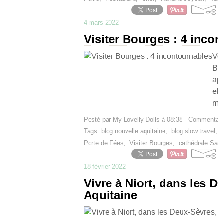
4 mars 2022
Visiter Bourges : 4 inc
V
B
a
e
m
Posté par My-Lovelly-Dolls à 08:38 -
Commentai
Tags:
blog nouvelle aquitaine
,
blog slow travel
Porte de Fées
,
Visiter Bourges
,
cathédrale Sa
18 février 2022
Vivre à Niort, dans les 
Aquitaine