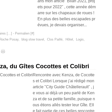
ans mon article "Bilan 2021, proj
ets pour 2022" , cette année dém
arre sur les chapeaux de roues !
En plus des belles escapades pr
évues, je devais organiser...
res [
…
]
- Permalien [
#
]
 Roche Posay
,
blog slow travel
,
Clos Paillé
,
Hôtel
,
Logis
,
za, du Gîtes Cocottes et Colibri
Rencontre avec Kenza, de Cocotte
s et Colibri Lorsque j'ai rédigé mon
article "City Guide Châtellerault" , j
e vous ai déjà un peu parlé de Ken
za et de sa petite famille, puisque n
ous étions allés tester leur Gîte. Ell
e fait partie de ces belles rencontre