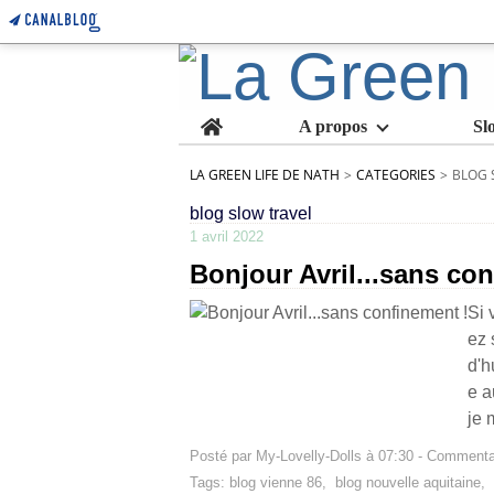
Home
A propos
Sl
LA GREEN LIFE DE NATH
>
CATEGORIES
>
BLOG 
blog slow travel
1 avril 2022
Bonjour Avril...sans con
Si 
ez 
d'h
e a
je 
Posté par My-Lovelly-Dolls à 07:30 -
Commentai
Tags:
blog vienne 86
,
blog nouvelle aquitaine
,