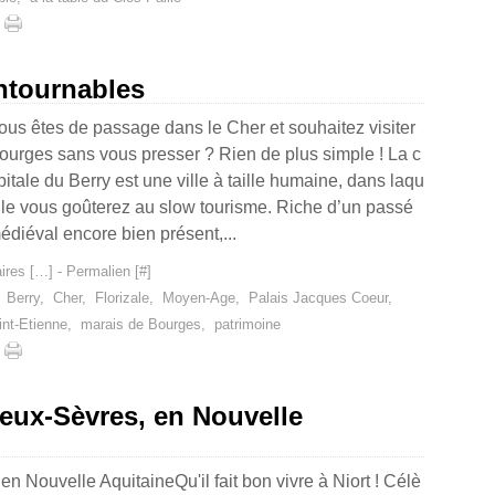
ontournables
ous êtes de passage dans le Cher et souhaitez visiter
ourges sans vous presser ? Rien de plus simple ! La c
pitale du Berry est une ville à taille humaine, dans laqu
lle vous goûterez au slow tourisme. Riche d’un passé
édiéval encore bien présent,...
res [
…
]
- Permalien [
#
]
,
Berry
,
Cher
,
Florizale
,
Moyen-Age
,
Palais Jacques Coeur
,
int-Etienne
,
marais de Bourges
,
patrimoine
Deux-Sèvres, en Nouvelle
Qu'il fait bon vivre à Niort ! Célè