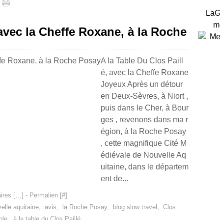
LaG
m
 avec la Cheffe Roxane, à la Roche
A la Table Du Clos Paill
é, avec la Cheffe Roxane
Joyeux Après un détour
en Deux-Sèvres, à Niort ,
puis dans le Cher, à Bour
ges , revenons dans ma r
égion, à la Roche Posay
, cette magnifique Cité M
édiévale de Nouvelle Aq
uitaine, dans le départem
ent de...
res [
…
]
- Permalien [
#
]
elle aquitaine
,
avis
,
la Roche Posay
,
blog slow travel
,
Clos
ble
,
à la table du Clos Paillé