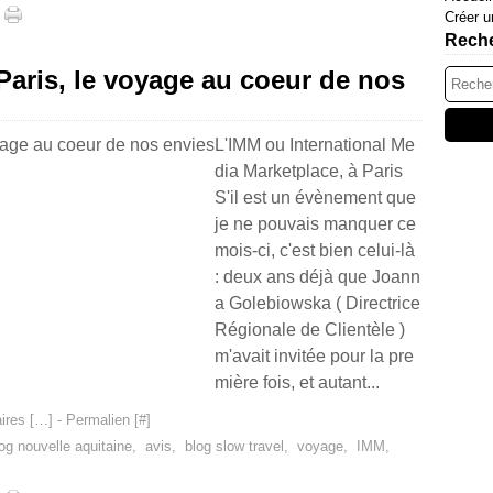
Créer u
Rech
aris, le voyage au coeur de nos
L'IMM ou International Me
dia Marketplace, à Paris
S'il est un évènement que
je ne pouvais manquer ce
mois-ci, c'est bien celui-là
: deux ans déjà que Joann
a Golebiowska ( Directrice
Régionale de Clientèle )
m'avait invitée pour la pre
mière fois, et autant...
res [
…
]
- Permalien [
#
]
og nouvelle aquitaine
,
avis
,
blog slow travel
,
voyage
,
IMM
,