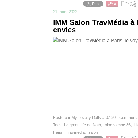
21 mars 2022
IMM Salon TravMédia à P
envies
Posté par My-Lovelly-Dolls à 07:30 -
Commentai
Tags:
La green life de Nath
,
blog vienne 86
,
bl
Paris
,
Travmedia
,
salon