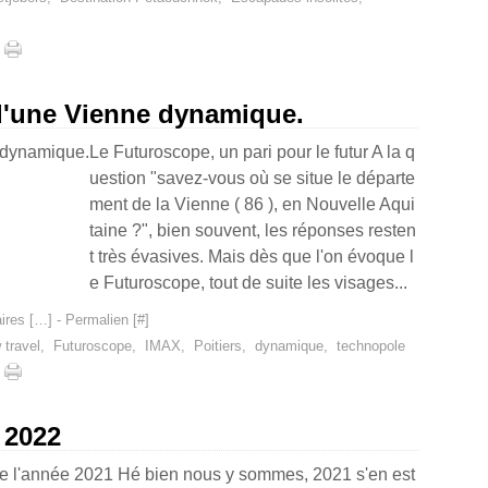
d'une Vienne dynamique.
Le Futuroscope, un pari pour le futur A la q
uestion "savez-vous où se situe le départe
ment de la Vienne ( 86 ), en Nouvelle Aqui
taine ?", bien souvent, les réponses resten
t très évasives. Mais dès que l'on évoque l
e Futuroscope, tout de suite les visages...
res [
…
]
- Permalien [
#
]
 travel
,
Futuroscope
,
IMAX
,
Poitiers
,
dynamique
,
technopole
 2022
de l'année 2021 Hé bien nous y sommes, 2021 s'en est