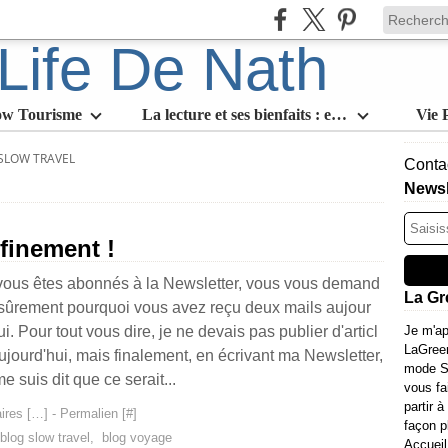
ow Tourisme
La lecture et ses bienfaits : en quoi est-ce l'activité slow par excellence
Vie 
SLOW TRAVEL
Contac
Newsl
finement !
vous êtes abonnés à la Newsletter, vous vous demand
La Gr
sûrement pourquoi vous avez reçu deux mails aujour
ui. Pour tout vous dire, je ne devais pas publier d'articl
Je m'ap
LaGree
ujourd'hui, mais finalement, en écrivant ma Newsletter,
mode Sl
me suis dit que ce serait...
vous fa
partir à
res [
…
]
- Permalien [
#
]
façon p
blog slow travel
,
blog voyage
Accueil