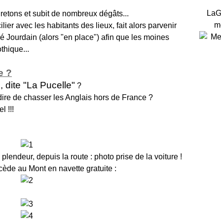
LaG
retons et subit de nombreux dégâts...
m
ier avec les habitants des lieux, fait alors parvenir
 Jourdain (alors "en place") afin que les moines
thique...
e ?
, dite "La Pucelle"
?
dire de chasser les Anglais hors de France ?
l !!!
lendeur, depuis la route : photo prise de la voiture !
ède au Mont en navette gratuite :