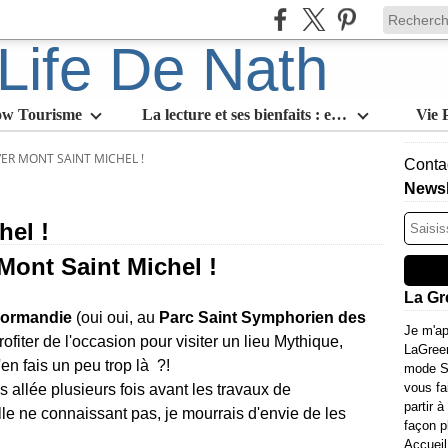
ow Tourisme
La lecture et ses bienfaits : en quoi est-ce l'activité slow par excellence
Vie 
VER MONT SAINT MICHEL !
Contac
Newsl
hel !
Mont Saint Michel !
La Gr
ormandie
(oui oui, au
Parc Saint Symphorien des
Je m'ap
ofiter de l'occasion pour visiter un lieu Mythique,
LaGree
'en fais un peu trop là ?!
mode Sl
vous fa
is allée plusieurs fois avant les travaux de
partir à
le ne connaissant pas, je mourrais d'envie de les
façon p
Accueil