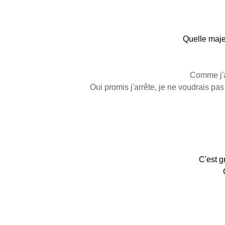
Quelle majes
Comme j'a
Oui promis j'arrête, je ne voudrais p
C'est g