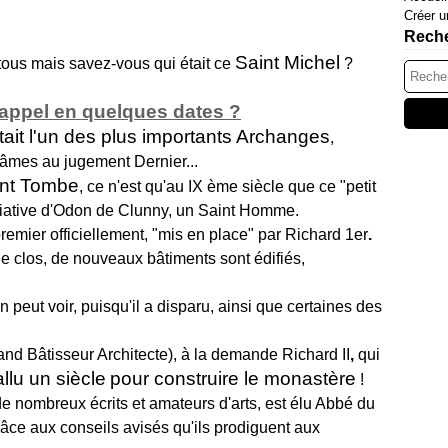
Créer u
Rech
Saint Michel
tous mais savez-vous qui était ce
?
 rappel en quelques dates ?
tait l'un des plus importants Archanges
,
 âmes au jugement Dernier...
nt Tombe
, c
e n'est qu'au IX ème siècle que ce "petit
itiative d'Odon de Clunny, un Saint Homme.
premier officiellement, "mis en place" par Richard 1er
.
 clos, de nouveaux bâtiments sont édifiés,
n peut voir, puisqu'il a disparu, ainsi que certaines des
nd Bâtisseur Architecte), à la demande Richard II
,
qui
fallu un siècle
pour construire le monastère
!
e nombreux écrits et amateurs d'arts, est élu Abbé du
grâce aux conseils avisés qu'ils prodiguent aux