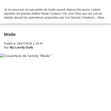
Je ne peux pas ne pas parler de mode quand, depuis très jeune, j'adore
regarder les grands défilés Haute Couture ! Ha, mon Dieu que me suis-je
pâmée devant les splendeurs proposées par nos Grands Créateurs... Mais
bon, cette mode-là, avouons-le, elle...
Mode
Publié le 18/07/2018 à 18:43
Par
My-Lovelly-Dolls