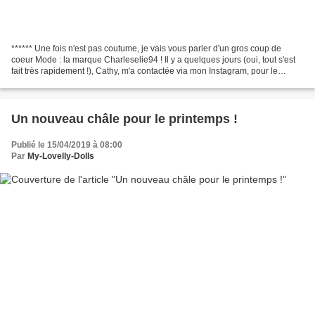
****** Une fois n'est pas coutume, je vais vous parler d'un gros coup de
coeur Mode : la marque Charleselie94 ! Il y a quelques jours (oui, tout s'est
fait très rapidement !), Cathy, m'a contactée via mon Instagram, pour le
compte de cette jolie marque,...
Un nouveau châle pour le printemps !
Publié le 15/04/2019 à 08:00
Par
My-Lovelly-Dolls