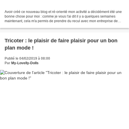
Avoir créé ce nouveau blog et ré-orienté mon activité a décidément été une
bonne chose pour moi : comme je vous l'ai dit il y a quelques semaines
maintenant, cela m'a permis de prendre du recul avec mon entreprise de
création... Petit à petit, je redécouvre...
Tricoter : le plaisir de faire plaisir pour un bon
plan mode !
Publié le 04/02/2019 à 08:00
Par
My-Lovelly-Dolls