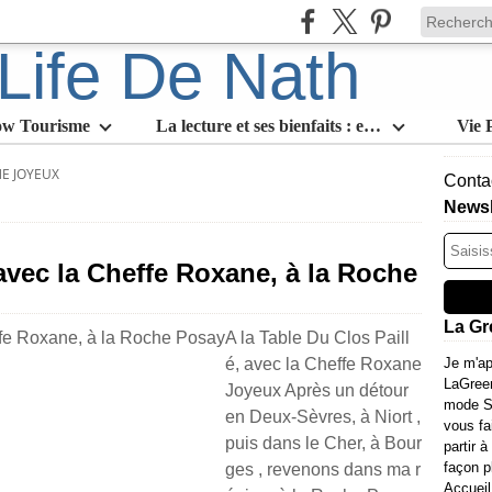
ow Tourisme
La lecture et ses bienfaits : en quoi est-ce l'activité slow par excellence
Vie 
E JOYEUX
Contac
Newsl
 avec la Cheffe Roxane, à la Roche
La Gr
A la Table Du Clos Paill
é, avec la Cheffe Roxane
Je m'ap
LaGree
Joyeux Après un détour
mode Sl
en Deux-Sèvres, à Niort ,
vous fa
puis dans le Cher, à Bour
partir à
façon p
ges , revenons dans ma r
Accueil