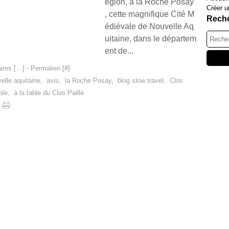
égion, à la Roche Posay
Créer u
, cette magnifique Cité M
Rech
édiévale de Nouvelle Aq
uitaine, dans le départem
ent de...
res [
…
]
- Permalien [
#
]
elle aquitaine
,
avis
,
la Roche Posay
,
blog slow travel
,
Clos
ble
,
à la table du Clos Paillé