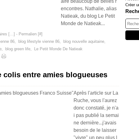
aire beaucoup de belles r
Créer u
encontres. Nathalie, alias
Rech
Natieak, du blog Le Petit
Monde de Natieak...
res [
…
]
- Permalien [
#
]
ienne 86
,
blog lifestyle vienne 86
,
blog nouvelle aquitaine
,
e
,
blog green life
,
Le Petit Monde De Natieak
 colis entre amies blogueuses
Après l'article sur La
Ruche, vous l'aurez
donc constaté, je n'a
i pas publié la semai
ne dernière...j'avais
besoin de le laisser
"vivre" un peu plus l