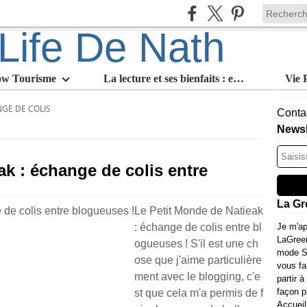
ow Tourisme
La lecture et ses bienfaits : en quoi est-ce l'activité slow par excellence
Vie 
GE DE COLIS
Contac
Newsl
ak : échange de colis entre
La Gr
Le Petit Monde de Natieak
: échange de colis entre bl
Je m'ap
LaGree
ogueuses ! S'il est une ch
mode Sl
ose que j'aime particulière
vous fa
ment avec le blogging, c'e
partir à
façon p
st que cela m'a permis de f
Accueil