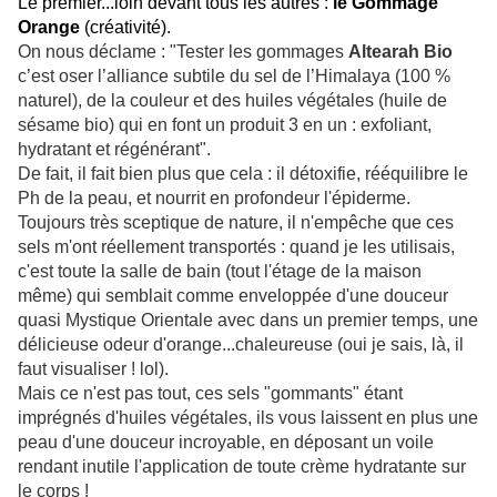
Le premier...loin devant tous les autres :
le Gommage
Orange
(créativité).
On nous déclame : "Tester les gommages
Altearah Bio
c’est oser l’alliance subtile du sel de l’Himalaya (100 %
naturel), de la couleur et des huiles végétales (huile de
sésame bio) qui en font un produit 3 en un : exfoliant,
hydratant et régénérant".
De fait, il fait bien plus que cela : il détoxifie, rééquilibre le
Ph de la peau, et nourrit en profondeur l'épiderme.
Toujours très sceptique de nature, il n'empêche que ces
sels m'ont réellement transportés : quand je les utilisais,
c'est toute la salle de bain (tout l'étage de la maison
même) qui semblait comme enveloppée d'une douceur
quasi Mystique Orientale avec dans un premier temps, une
délicieuse odeur d'orange...chaleureuse (oui je sais, là, il
faut visualiser ! lol).
Mais ce n'est pas tout, ces sels "gommants" étant
imprégnés d'huiles végétales, ils vous laissent en plus une
peau d'une douceur incroyable, en déposant un voile
rendant inutile l'application de toute crème hydratante sur
le corps !