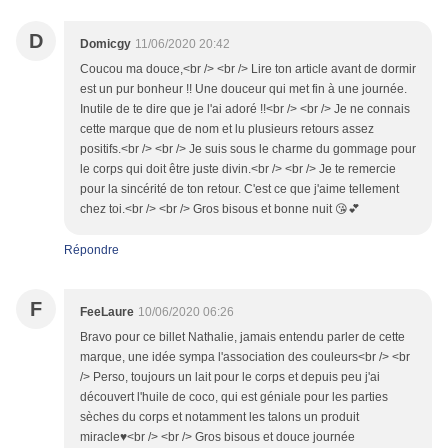
D
Domicgy
11/06/2020 20:42
Coucou ma douce,<br /> <br /> Lire ton article avant de dormir
est un pur bonheur !! Une douceur qui met fin à une journée.
Inutile de te dire que je l'ai adoré !!<br /> <br /> Je ne connais
cette marque que de nom et lu plusieurs retours assez
positifs.<br /> <br /> Je suis sous le charme du gommage pour
le corps qui doit être juste divin.<br /> <br /> Je te remercie
pour la sincérité de ton retour. C'est ce que j'aime tellement
chez toi.<br /> <br /> Gros bisous et bonne nuit 😘💕
Répondre
F
FeeLaure
10/06/2020 06:26
Bravo pour ce billet Nathalie, jamais entendu parler de cette
marque, une idée sympa l'association des couleurs<br /> <br
/> Perso, toujours un lait pour le corps et depuis peu j'ai
découvert l'huile de coco, qui est géniale pour les parties
sèches du corps et notamment les talons un produit
miracle♥<br /> <br /> Gros bisous et douce journée