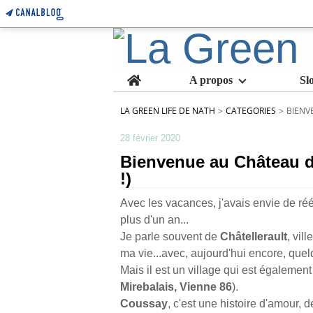
Home
A propos
Sl
LA GREEN LIFE DE NATH
>
CATEGORIES
>
BIENV
28 février 2020
Bienvenue au Château d
!)
Avec les vacances, j'avais envie de réé
plus d'un an...
Je parle souvent de
Châtellerault
, vil
ma vie...avec, aujourd'hui encore, quel
Mais il est un village qui est égalemen
Mirebalais, Vienne 86
).
Coussay
, c'est une histoire d'amour, de