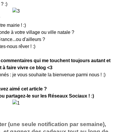
? :)
?
re mairie ! :)
de à votre village ou ville natale ?
France...ou d'ailleurs ?
es-nous rêver ! :)
 commentaires qui me touchent toujours autant et
t à faire vivre ce blog <3
s : je vous souhaite la bienvenue parmi nous ! :)
vez aimé cet article ?
/ou partagez-le sur les Réseaux Sociaux ! :)
ter
(une seule notification par semaine)
,
, et gagnez des cadeaux tout au long de