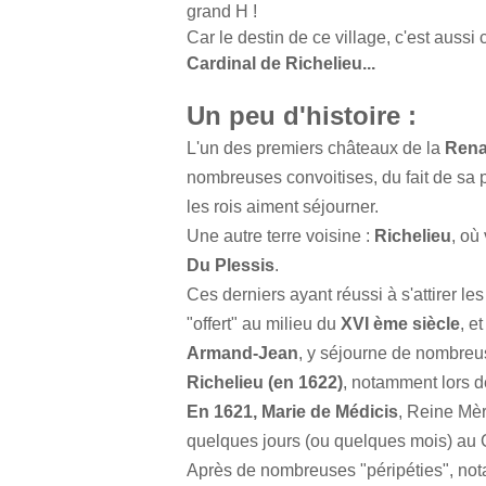
grand H !
Car le destin de ce village, c'est aussi 
Cardinal de Richelieu...
Un peu d'histoire :
L'un des premiers châteaux de la
Rena
nombreuses convoitises, du fait de sa 
les rois aiment séjourner.
Une autre terre voisine :
Richelieu
, où
Du Plessis
.
Ces derniers ayant réussi à s'attirer le
"offert" au milieu du
XVI ème siècle
, e
Armand-Jean
, y séjourne de nombreus
Richelieu (en 1622)
, notamment lors 
En 1621, Marie de Médicis
, Reine Mèr
quelques jours (ou quelques mois) au
Après de nombreuses "péripéties", n