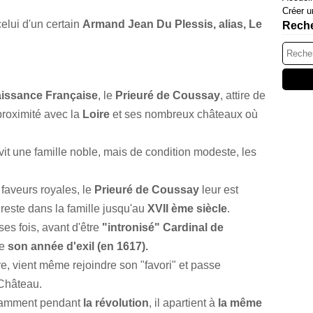
Créer u
celui d'un certain
Armand Jean Du Plessis, alias, Le
Rech
issance Française
, le
Prieuré de Coussay
, attire de
proximité avec la
Loire
et ses nombreux châteaux où
 vit une famille noble, mais de condition modeste, les
s faveurs royales, le
Prieuré de Coussay
leur est
t reste dans la famille jusqu'au
XVII ème siècle
.
es fois, avant d'être
"intronisé" Cardinal de
de
son année d'exil (en 1617).
e, vient même rejoindre son "favori" et passe
 Château.
otamment pendant
la révolution
, il apartient à
la même