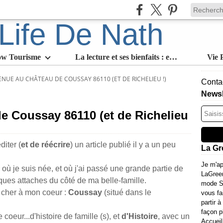
ow Tourisme
La lecture et ses bienfaits : en quoi est-ce l'activité slow par excellence
Vie 
ENUE AU CHÂTEAU DE COUSSAY 86110 (ET DE RICHELIEU !)
Contac
Newsl
e Coussay 86110 (et de Richelieu
diter (
et de
réécrire
) un article publié il y a un peu
La Gr
Je m'ap
le où je suis née, et où j'ai passé une grande partie de
LaGree
ques attaches du côté de ma belle-famille.
mode Sl
t cher à mon coeur :
Coussay
(situé dans le
vous fa
partir à
façon p
 coeur...d'histoire de famille (s), et
d'Histoire
, avec un
Accueil