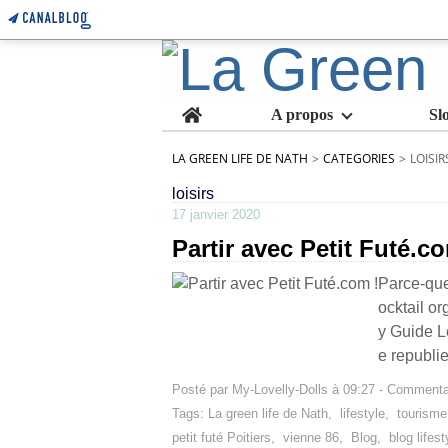
Home
A propos
Sl
LA GREEN LIFE DE NATH
>
CATEGORIES
>
LOISIR
loisirs
17 janvier 2020
Partir avec Petit Futé.co
Parce-que,
ocktail or
y Guide Le
e republie
Posté par My-Lovelly-Dolls à 09:27 -
Commentai
Tags:
La green life de Nath
,
lifestyle
,
tourisme
petit futé Poitiers
,
vienne 86
,
Blog
,
blog lifest