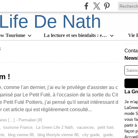
ow Tourisme
La lecture et ses bienfaits : en quoi est-ce l'activité slow par excellence
Vie 
S
Contac
Newsl
m !
 comme l'an dernier, j'ai eu le privilège d'assister au c
La Gr
ganisé par Le Petit Futé, à l'occasion de la sortie du Cit
 Petit Futé Poitiers, j'ai pensé qu'il serait intéressant d
Je m'ap
LaGree
r cet article qui est régilèrement consulté...
mode Sl
vous fa
res [
…
]
- Permalien [
#
]
partir à
,
tourisme France
,
La Green Life 2 Nath
,
vacances
,
petit futé
,
façon p
yle
,
blog vienne 86
,
blog lifestyle vienne 86
,
city guide
,
guide
,
Accueil