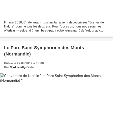
Fin mai 2018, Châtellerault nous invitait à venir découvrir ses "Scènes de
Nature", comme tous les deux ans. Pour l'occasion, nous nous sommes
offerts un week-end (merci beau-papa et belle-maman!) de "retour aux
sources" avec mon mari et notre fille !...
Le Parc Saint Symphorien des Monts
(Normandie)
Publié le 22/04/2019 à 08:00
Par
My-Lovelly-Dolls