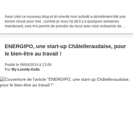
Avoir créé ce nouveau blog et ré-orienté mon activité a décidément été une
bonne chose pour moi : comme je vous l'ai dit il y a quelques semaines
maintenant, cela m'a permis de prendre du recul avec mon entreprise de
création... Petit à petit, je redécouvre...
ENERGIPO, une start-up Châtelleraudaise, pour
le bien-être au travail !
Publié le 08/04/2019 à 13:06
Par
My-Lovelly-Dolls