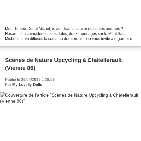
Mont Tombe...Saint Michel, reviendras-tu sauver nos âmes perdues ?
Hasard ...ou coïncidences des dates, deux reportages sur le Mont Saint
Michel ont été diffusés la semaine dernière, que je vous invite à regarder en
Replay car très interessants, avec...
Scènes de Nature Upcycling à Châtellerault
(Vienne 86)
Publié le 29/04/2019 à 20:56
Par
My-Lovelly-Dolls