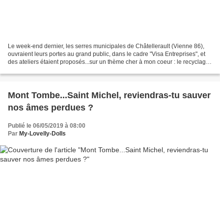
Le week-end dernier, les serres municipales de Châtellerault (Vienne 86),
ouvraient leurs portes au grand public, dans le cadre "Visa Entreprises", et
des ateliers étaient proposés...sur un thème cher à mon coeur : le recyclage !
6 "chapelles", ainsi...
Mont Tombe...Saint Michel, reviendras-tu sauver
nos âmes perdues ?
Publié le 06/05/2019 à 08:00
Par
My-Lovelly-Dolls