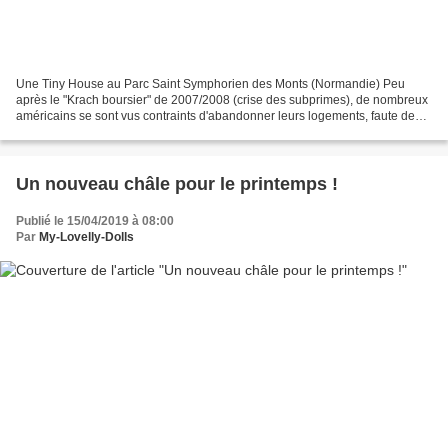
Une Tiny House au Parc Saint Symphorien des Monts (Normandie) Peu
après le "Krach boursier" de 2007/2008 (crise des subprimes), de nombreux
américains se sont vus contraints d'abandonner leurs logements, faute de
pouvoir rembourser leurs dettes...certains...
Un nouveau châle pour le printemps !
Publié le 15/04/2019 à 08:00
Par
My-Lovelly-Dolls