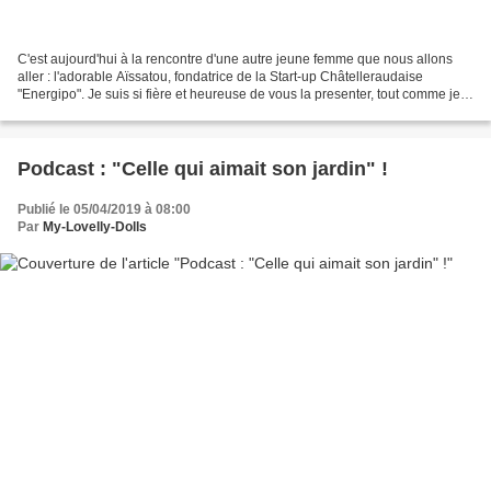
C'est aujourd'hui à la rencontre d'une autre jeune femme que nous allons
aller : l'adorable Aïssatou, fondatrice de la Start-up Châtelleraudaise
"Energipo". Je suis si fière et heureuse de vous la presenter, tout comme je
suis fière de vous annoncer que...
Podcast : "Celle qui aimait son jardin" !
Publié le 05/04/2019 à 08:00
Par
My-Lovelly-Dolls