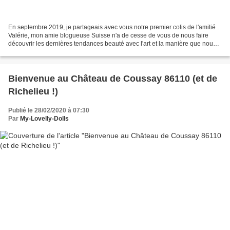
En septembre 2019, je partageais avec vous notre premier colis de l'amitié .
Valérie, mon amie blogueuse Suisse n'a de cesse de vous de nous faire
découvrir les dernières tendances beauté avec l'art et la manière que nous
lui connaissons tous. Elle parle...
Bienvenue au Château de Coussay 86110 (et de
Richelieu !)
Publié le 28/02/2020 à 07:30
Par
My-Lovelly-Dolls