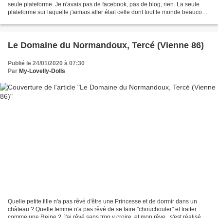
seule plateforme. Je n'avais pas de facebook, pas de blog, rien. La seule
plateforme sur laquelle j'aimais aller était celle dont tout le monde beaucoup
de monde parlait à l'époque...
Le Domaine du Normandoux, Tercé (Vienne 86)
Publié le 24/01/2020 à 07:30
Par
My-Lovelly-Dolls
Quelle petite fille n'a pas rêvé d'être une Princesse et de dormir dans un
château ? Quelle femme n'a pas rêvé de se faire "chouchouter" et traiter
comme une Reine ? J'ai rêvé sans trop y croire, et mon rêve...s'est réalisé.