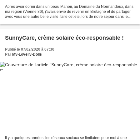
Après avoir dormi dans un beau Manoir, au Domaine du Normandoux, dans
ma région (Vienne 86), j'avais envie de revenir en Bretagne et de partager
avec vous une autre belle visite, faite cet été, lors de notre séjour dans le
Golfe du Morbihan. Peut-être...
SunnyCare, crème solaire éco-responsable !
Publié le 07/02/2020 à 07:30
Par
My-Lovelly-Dolls
Il y a quelques années, les réseaux sociaux se limitaient pour moi à une