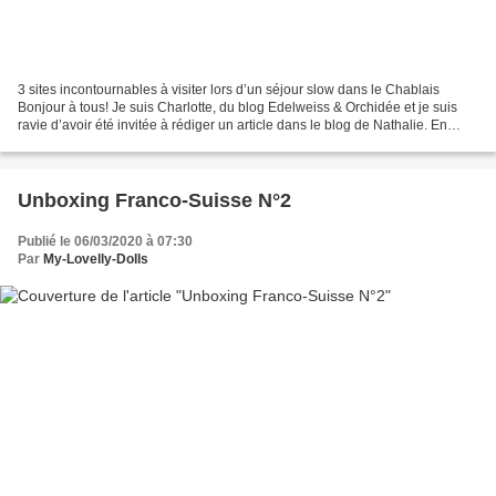
3 sites incontournables à visiter lors d’un séjour slow dans le Chablais
Bonjour à tous! Je suis Charlotte, du blog Edelweiss & Orchidée et je suis
ravie d’avoir été invitée à rédiger un article dans le blog de Nathalie. En
effet, nous partageons de nombreuses...
Unboxing Franco-Suisse N°2
Publié le 06/03/2020 à 07:30
Par
My-Lovelly-Dolls