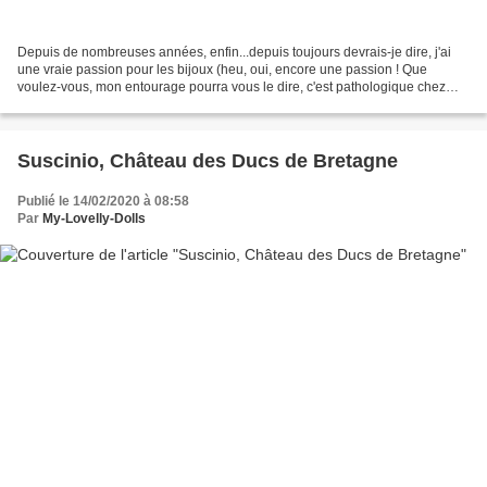
Depuis de nombreuses années, enfin...depuis toujours devrais-je dire, j'ai
une vraie passion pour les bijoux (heu, oui, encore une passion ! Que
voulez-vous, mon entourage pourra vous le dire, c'est pathologique chez
moi : je suis passionnée par nature...
Suscinio, Château des Ducs de Bretagne
Publié le 14/02/2020 à 08:58
Par
My-Lovelly-Dolls