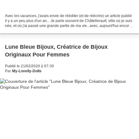
Avec les vacances, j'avais envie de rééditer (et de réécrire) un article publié
il y a un peu plus d'un an... Je parle souvent de Châtellerault, ville où je suis
née, et où j'ai passé une grande partie de ma vie...avec, aujourd'hui encore,
quelques attaches...
Lune Bleue Bijoux, Créatrice de Bijoux
Originaux Pour Femmes
Publié le 21/02/2020 à 07:30
Par
My-Lovelly-Dolls