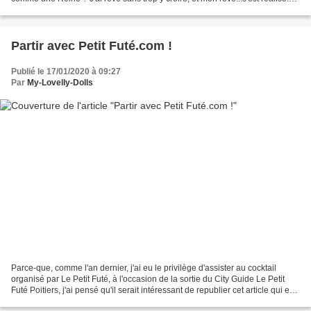
Le mercredi 15 janvier, à...
Partir avec Petit Futé.com !
Publié le 17/01/2020 à 09:27
Par
My-Lovelly-Dolls
Parce-que, comme l'an dernier, j'ai eu le privilège d'assister au cocktail
organisé par Le Petit Futé, à l'occasion de la sortie du City Guide Le Petit
Futé Poitiers, j'ai pensé qu'il serait intéressant de republier cet article qui est
régilèrement consulté...