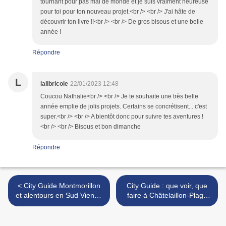
tournant pour pas mal de monde et je suis vraiment heureuse
pour toi pour ton nouveau projet.<br /> <br /> J'ai hâte de
découvrir ton livre !!<br /> <br /> De gros bisous et une belle
année !
Répondre
L
lalibricole
22/01/2023 12:48
Coucou Nathalie<br /> <br /> Je te souhaite une très belle
année emplie de jolis projets. Certains se concrétisent... c'est
super.<br /> <br /> A bientôt donc pour suivre tes aventures !
<br /> <br /> Bisous et bon dimanche
Répondre
< City Guide Montmorillon
City Guide : que voir, que
et alentours en Sud Vienne
faire à Châtelaillon-Plage
et Gartempe
en Charente-Maritime >