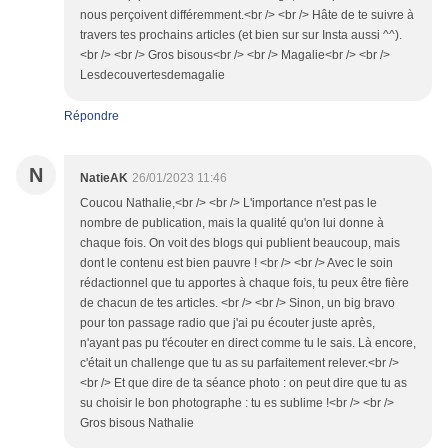
nous perçoivent différemment.<br /> <br /> Hâte de te suivre à
travers tes prochains articles (et bien sur sur Insta aussi ^^).
<br /> <br /> Gros bisous<br /> <br /> Magalie<br /> <br />
Lesdecouvertesdemagalie
Répondre
N
NatieAK
26/01/2023 11:46
Coucou Nathalie,<br /> <br /> L'importance n'est pas le
nombre de publication, mais la qualité qu'on lui donne à
chaque fois. On voit des blogs qui publient beaucoup, mais
dont le contenu est bien pauvre ! <br /> <br /> Avec le soin
rédactionnel que tu apportes à chaque fois, tu peux être fière
de chacun de tes articles. <br /> <br /> Sinon, un big bravo
pour ton passage radio que j'ai pu écouter juste après,
n'ayant pas pu t'écouter en direct comme tu le sais. Là encore,
c'était un challenge que tu as su parfaitement relever.<br />
<br /> Et que dire de ta séance photo : on peut dire que tu as
su choisir le bon photographe : tu es sublime !<br /> <br />
Gros bisous Nathalie