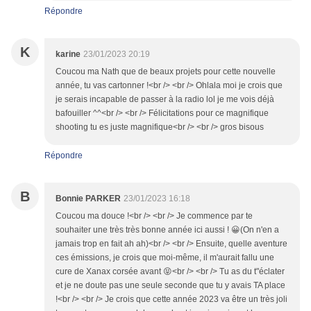
Répondre
K
karine
23/01/2023 20:19
Coucou ma Nath que de beaux projets pour cette nouvelle
année, tu vas cartonner !<br /> <br /> Ohlala moi je crois que
je serais incapable de passer à la radio lol je me vois déjà
bafouiller ^^<br /> <br /> Félicitations pour ce magnifique
shooting tu es juste magnifique<br /> <br /> gros bisous
Répondre
B
Bonnie PARKER
23/01/2023 16:18
Coucou ma douce !<br /> <br /> Je commence par te
souhaiter une très très bonne année ici aussi ! 😀(On n'en a
jamais trop en fait ah ah)<br /> <br /> Ensuite, quelle aventure
ces émissions, je crois que moi-même, il m'aurait fallu une
cure de Xanax corsée avant 😝<br /> <br /> Tu as du t"éclater
et je ne doute pas une seule seconde que tu y avais TA place
!<br /> <br /> Je crois que cette année 2023 va être un très joli