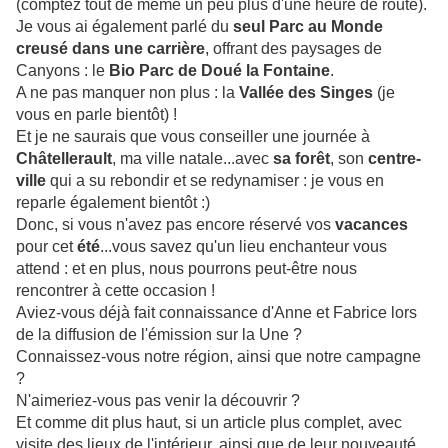
(comptez tout de même un peu plus d'une heure de route).
Je vous ai également parlé du
seul
Parc au Monde
creusé dans une carrière
, offrant des paysages de
Canyons : le
Bio Parc de Doué la Fontaine
.
A ne pas manquer non plus : la
Vallée des Singes
(je
vous en parle bientôt) !
Et je ne saurais que vous conseiller une journée à
Châtellerault
, ma ville natale...avec
sa forêt
, son
centre-
ville
qui a su rebondir et se redynamiser : je vous en
reparle également bientôt :)
Donc, si vous n'avez pas encore réservé vos
vacances
pour cet
été
...vous savez qu'un lieu enchanteur vous
attend : et en plus, nous pourrons peut-être nous
rencontrer à cette occasion !
Aviez-vous déjà fait connaissance d'Anne et Fabrice lors
de la diffusion de l'émission sur la Une ?
Connaissez-vous notre région, ainsi que notre campagne
?
N'aimeriez-vous pas venir la découvrir ?
Et comme dit plus haut, si un article plus complet, avec
visite des lieux de l'intérieur, ainsi que de leur nouveauté