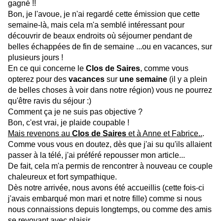
gagné !!
Bon, je l'avoue, je n'ai regardé cette émission que cette
semaine-là, mais cela m'a semblé intéressant pour
découvrir de beaux endroits où séjourner pendant de
belles échappées de fin de semaine ...ou en vacances, sur
plusieurs jours !
En ce qui concerne le
Clos de Saires
, comme vous
opterez pour des
vacances
sur
une semaine
(il y a plein
de belles choses à voir dans notre région) vous ne pourrez
qu'être ravis du séjour :)
Comment ça je ne suis pas objective ?
Bon, c'est vrai, je plaide coupable !
Mais revenons au
Clos de Saires
et à Anne et Fabrice..
.
Comme vous vous en doutez, dès que j'ai su qu'ils allaient
passer à la télé, j'ai préféré repousser mon article...
De fait, cela m'a permis de rencontrer à nouveau ce couple
chaleureux et fort sympathique.
Dès notre arrivée, nous avons été accueillis (cette fois-ci
j'avais embarqué mon mari et notre fille) comme si nous
nous connaissions depuis longtemps, ou comme des amis
se revoyant avec plaisir.