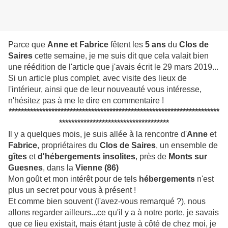
Parce que
Anne et Fabrice
fêtent les
5 ans
du
Clos de
Saires
cette semaine, je me suis dit que cela valait bien
une réédition de l'article que j'avais écrit le 29 mars 2019...
Si un article plus complet, avec visite des lieux de
l'intérieur, ainsi que de leur nouveauté vous intéresse,
n'hésitez pas à me le dire en commentaire !
*********************************************************************
************************************
Il y a quelques mois, je suis allée à la rencontre d'
Anne
et
Fabrice
, propriétaires du
Clos de Saires
, un ensemble de
gîtes
et
d'hébergements insolites
, près de
Monts sur
Guesnes
, dans la
Vienne (86)
Mon goût et mon intérêt pour de tels
hébergements
n'est
plus un secret pour vous à présent !
Et comme bien souvent (l'avez-vous remarqué ?), nous
allons regarder ailleurs...ce qu'il y a à notre porte, je savais
que ce lieu existait, mais étant juste à côté de chez moi, je