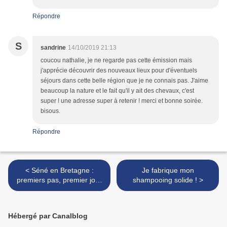
Répondre
S
sandrine
14/10/2019 21:13
coucou nathalie, je ne regarde pas cette émission mais
j'apprécie découvrir des nouveaux lieux pour d'éventuels
séjours dans cette belle région que je ne connais pas. J'aime
beaucoup la nature et le fait qu'il y ait des chevaux, c'est
super ! une adresse super à retenir ! merci et bonne soirée.
bisous.
Répondre
< Séné en Bretagne :
Je fabrique mon
premiers pas, premier jour
shampooing solide ! >
dans le Golfe du Morbihan !
Hébergé par Canalblog