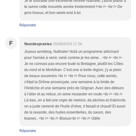
Je te souhaite une excellente rentrée Nathalie, j'aurai plaisir à
te suivre cette nouvelle année évidemment !<br /> <br /> De
gros bisous, et bon week-end à toi
Répondre
F
fleurdesprairies
05/09/2019 17:56
Joyeux anniblog, Nathalie! Voilà un programme alléchant
pour l'année à venir, varié comme je les aime... <br /> <br />
Je ne connais pas encore toute la Bretagne, plutôt les Côtes
du nord et le Morbihan. C'est une si belle région, j'y ai plein
de beaux souvenirs.<br /> <br /> Pour nous, cette année,
c'était la Drôme provençale, une semaine à la limite de
l'Ardèche et une semaine près de Grignan. Avec des détours
à l'aller et au retour, on aime musarder en route.<br /> <br />
Là-bas, on a fait une orgie de melons, de pèches et d'abricots.
on a juste ramené de l'huile d'olive, il faisait si chaud! Et aussi
de la lavande, des huiles essentielles, du savon, des
tisanes...<br /> <br /> Bisous<br /> <br /> Odile
Répondre