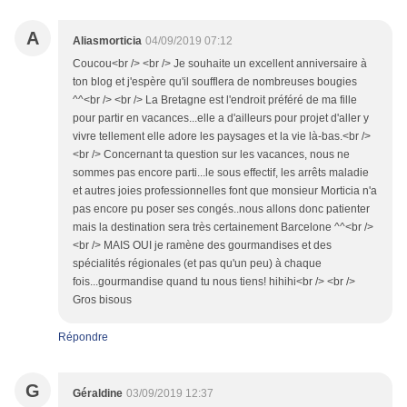
A
Aliasmorticia
04/09/2019 07:12
Coucou<br /> <br /> Je souhaite un excellent anniversaire à
ton blog et j'espère qu'il soufflera de nombreuses bougies
^^<br /> <br /> La Bretagne est l'endroit préféré de ma fille
pour partir en vacances...elle a d'ailleurs pour projet d'aller y
vivre tellement elle adore les paysages et la vie là-bas.<br />
<br /> Concernant ta question sur les vacances, nous ne
sommes pas encore parti...le sous effectif, les arrêts maladie
et autres joies professionnelles font que monsieur Morticia n'a
pas encore pu poser ses congés..nous allons donc patienter
mais la destination sera très certainement Barcelone ^^<br />
<br /> MAIS OUI je ramène des gourmandises et des
spécialités régionales (et pas qu'un peu) à chaque
fois...gourmandise quand tu nous tiens! hihihi<br /> <br />
Gros bisous
Répondre
G
Géraldine
03/09/2019 12:37