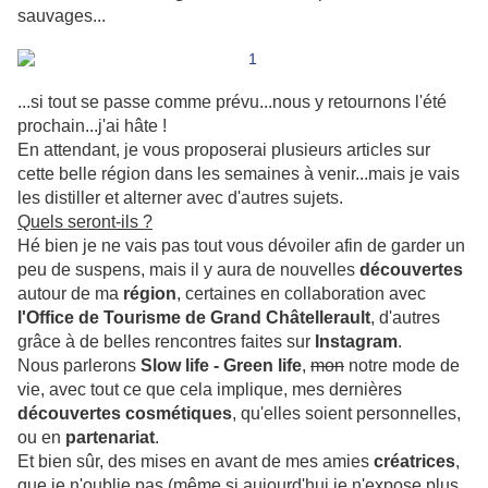
sauvages...
...si tout se passe comme prévu...nous y retournons l'été
prochain...j'ai hâte !
En attendant, je vous proposerai plusieurs articles sur
cette belle région dans les semaines à venir...mais je vais
les distiller et alterner avec d'autres sujets.
Quels seront-ils ?
Hé bien je ne vais pas tout vous dévoiler afin de garder un
peu de suspens, mais il y aura de nouvelles
découvertes
autour de ma
région
, certaines en collaboration avec
l'Office de Tourisme de Grand Châtellerault
, d'autres
grâce à de belles rencontres faites sur
Instagram
.
Nous parlerons
Slow life - Green life
,
mon
notre mode de
vie, avec tout ce que cela implique, mes dernières
découvertes cosmétiques
, qu'elles soient personnelles,
ou en
partenariat
.
Et bien sûr, des mises en avant de mes amies
créatrices
,
que je n'oublie pas (même si aujourd'hui je n'expose plus,