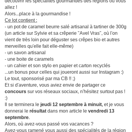
découvrir les spécialités gourmandes des régions où vous
allez !
Alors...place à la gourmandise !
Ce lot contient :
- un pot de caramel beurre salé artisanal à tartiner de 300g
(un article sur Sylvie et sa crêperie "Avel Vras", où l'on
vient de très loin pour déguster ses crêpes bio et autres
merveilles qu'elle fait elle-même)
- un savon artisanal
- une boite de caramels
- un cahier et son stylo en papier et carton recyclés
...un bonus pour celles qui joueront aussi sur Instagram :)
Le tout, sponsorisé par ma CB !! ;)
Et si d'aventure, vous aviez envie de partager ce
concour
s
sur vos réseaux sociaux, n'hésitez surtout pas !
:)
Il se terminera le
jeudi 12 septembre à minuit,
et je vous
donnerai le
résultat
dans mon article le
vendredi 13
septembre
.
Alors, où avez-vous passé vos vacances ?
Avez-vous ramené vous aussi des spécialités de la région